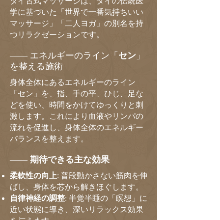
タイ古式マッサージは、タイの伝統医
学に基づいた「世界で一番気持ちいい
マッサージ」「二人ヨガ」の別名を持
つリラクゼーションです。
—— エネルギーのライン「
セン
」
を整える施術
身体全体にあるエネルギーのライン
「セン」を、指、手の平、ひじ、足な
どを使い、時間をかけてゆっくりと刺
激します。これにより血液やリンパの
流れを促進し、身体全体のエネルギー
バランスを整えます。
——
期待できる主な効果
柔軟性の向上
: 普段動かさない筋肉を伸
ばし、身体を芯から解きほぐします。​
自律神経の調整
: 半覚半睡の「瞑想」に
近い状態に導き、深いリラックス効果