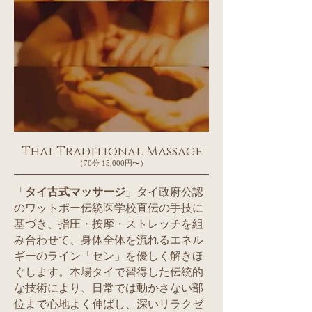
Thai Traditional Massage
（70分 15,000円〜）
「
タイ古式マッサージ
」タイ政府公認
のワットポー伝統医学校直伝の手技に
基づき、指圧・按摩・ストレッチを組
み合わせて、身体全体を流れるエネル
ギーのライン「セン」を優しく解きほ
ぐします。本場タイで習得した伝統的
な技術により、日常では動かさない部
位まで心地よく伸ばし、深いリラクゼ