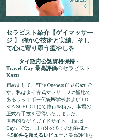
セラピスト紹介【ゲイマッサー
ジ 】 確かな技術と実績、そし
て心に寄り添う癒やしを
——
タイ政府公認資格保持
・
Travel Gay 最高評価
のセラピスト
Kazu
初めまして、"The Oneness 8" のKazuで
す。私はタイ古式マッサージの聖地で
あるワットポー伝統医学校およびTTC
SPA SCHOOLにて修行を積み、本場の
正式な手技を習得いたしました。
世界的なゲイガイドサイト「Travel
Gay」では、国内外の多くのお客様か
ら
500件を超えるレビュー
と最高評価を