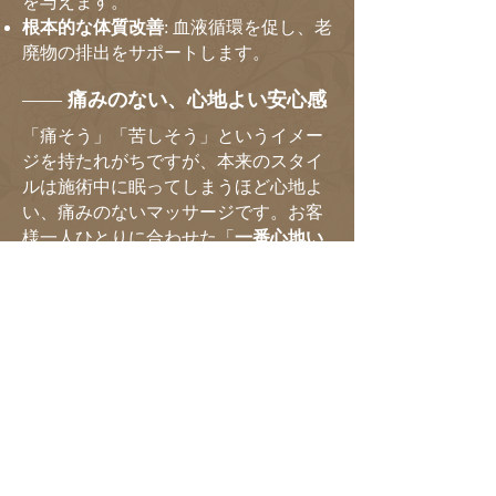
を与えます。​
根本的な体質改善
: 血液循環を促し、老
廃物の排出をサポートします。
——
痛みのない、心地よい安心感
「痛そう」「苦しそう」というイメー
ジを持たれがちですが、本来のスタイ
ルは施術中に眠ってしまうほど心地よ
い、痛みのないマッサージです。お客
様一人ひとりに合わせた「
一番心地い
い
」強さを心がけておりますので、初
めての方もご安心ください。