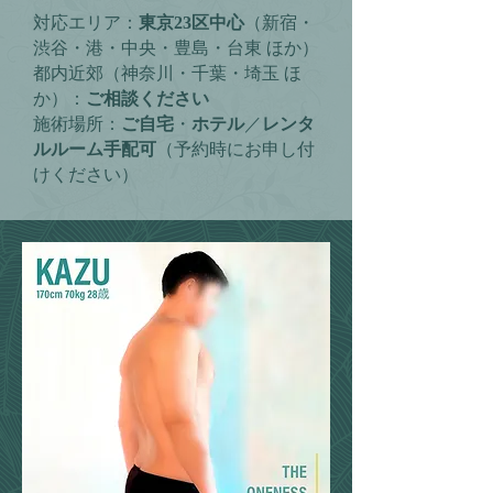
対応エリア：
東京23区中心
（新宿・
渋谷・港・中央・豊島・台東 ほか）
都内近郊（神奈川・千葉・埼玉 ほ
か）：
ご相談ください
施術場所：
ご自宅
・
ホテル
／
レンタ
ルルーム手配可
（予約時にお申し付
けください）