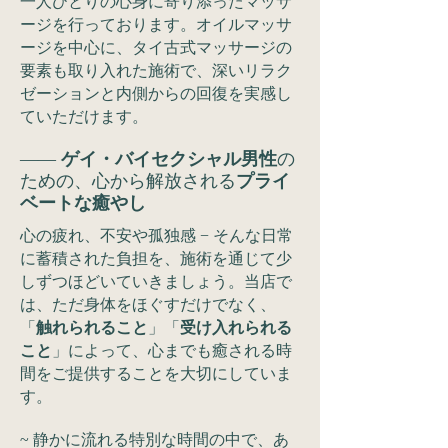
一人ひとりの心身に寄り添ったマッサ
ージを行っております。​オイルマッサ
ージを中心に、タイ古式マッサージの
要素も取り入れた施術で、深いリラク
ゼーションと内側からの回復を実感し
ていただけます。
——
ゲイ・バイセクシャル男性
の
ための、心から解放される
プライ
ベートな癒やし
心の疲れ、不安や孤独感 − そんな日常
に蓄積された負担を、施術を通じて少
しずつほどいていきましょう。当店で
は、ただ身体をほぐすだけでなく、
「
触れられること
」「
受け入れられる
こと
」によって、心までも癒される時
間をご提供することを大切にしていま
す。
~ 静かに流れる特別な時間の中で、あ