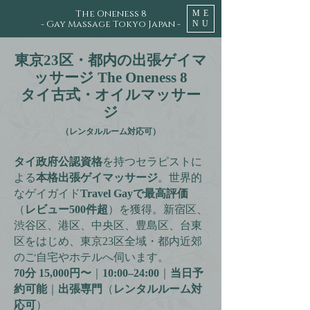
The Oneness 8
ME
- Gay Massage Tokyo Japan -
NU
東京23区・都内の出張ゲイマ
ッサージ The Oneness 8
タイ古式・オイルマッサー
ジ
（レンタルルーム対応可）
タイ政府公認資格
を持つセラピストに
よる
本格出張ゲイマッサージ
。世界的
なゲイガイド
Travel Gayで最高評価
（
レビュー500件超
）を獲得。新宿区、
渋谷区、港区、中央区、豊島区、台東
区をはじめ、東京23区全域・都内近郊
のご自宅やホテルへ伺います。
70分 15,000円〜
｜
10:00–24:00
｜
当日予
約可能
｜
出張専門
（
レンタルルーム対
応可
）