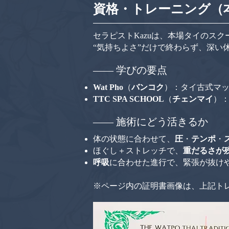
資格・トレーニング（
セラピストKazuは、本場タイのス
“気持ちよさ”だけで終わらず、深い
—— 学びの要点
Wat Pho
（
バンコク
）：タイ古式マ
TTC SPA SCHOOL
（
チェンマイ
）
—— 施術にどう活きるか
体の状態に合わせて、
圧
・
テンポ
・
ほぐし＋ストレッチで、
重だるさが
呼吸
に合わせた進行で、緊張が抜け
※ページ内の証明書画像は、上記ト