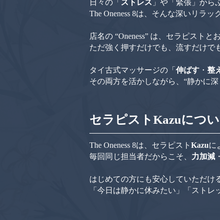
日々の「
ストレス
」や「緊張」から
The Oneness 8は、そんな深いリ
店名の “Oneness” は、セラ
ただ強く押すだけでも、流すだけで
タイ古式マッサージの「
伸ばす
・
整
その両方を活かしながら、“静かに深
セラピストKazuにつ
The Oneness 8は、セラピスト
Kazu
に
毎回同じ担当者だからこそ、
力加減
はじめての方にも安心していただけ
「今日は静かに休みたい」「ストレ