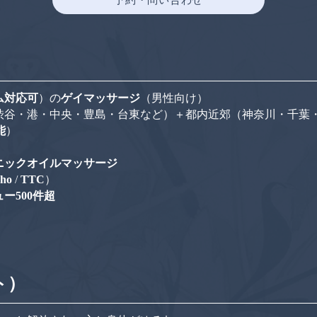
ム対応可
）の
ゲイマッサージ
（男性向け）
渋谷・港・中央・豊島・台東など）＋都内近郊（神奈川・千葉
能
）
ニックオイルマッサージ
Pho
/
TTC
）
ー500件超
ト）