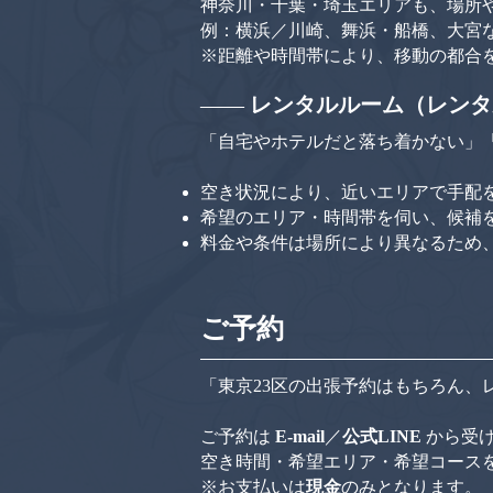
神奈川・千葉・埼玉エリアも、場所
例：横浜／川崎、舞浜・船橋、大宮
※距離や時間帯により、移動の都合
——
レンタルルーム（レンタ
「自宅やホテルだと落ち着かない」
空き状況により、近いエリアで手配
希望のエリア・時間帯を伺い、候補
料金や条件は場所により異なるため
ご予約
「東京23区の出張予約はもちろん、
ご予約は
E-mail
／
公式LINE
から受
空き時間・希望エリア・希望コース
※お支払いは
現金
​のみとなります。