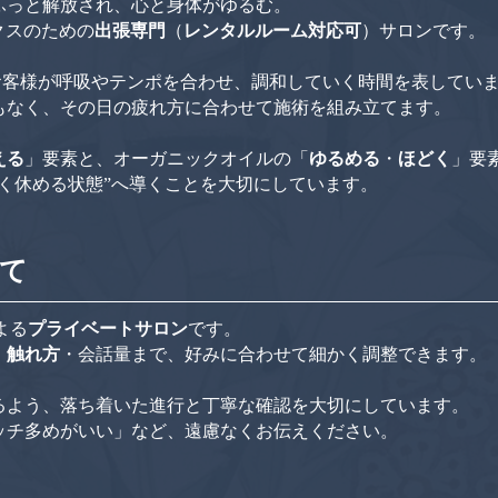
ふっと解放され、心と身体がゆるむ。
ラックスのための
出張専門
（
レンタルルーム対応可
）サロンです。
ピストとお客様が呼吸やテンポを合わせ、調和していく時間を表してい
もなく、その日の疲れ方に合わせて施術を組み立てます。
える
」要素と、オーガニックオイルの「
ゆるめる
・
ほどく
」要
く休める状態”へ導くことを大切にしています。
いて
よる
プライベートサロン
です。
・
触れ方
・会話量まで、好みに合わせて細かく調整できます。
るよう、落ち着いた進行と丁寧な確認を大切にしています。
ッチ多めがいい」など、遠慮なくお伝えください。