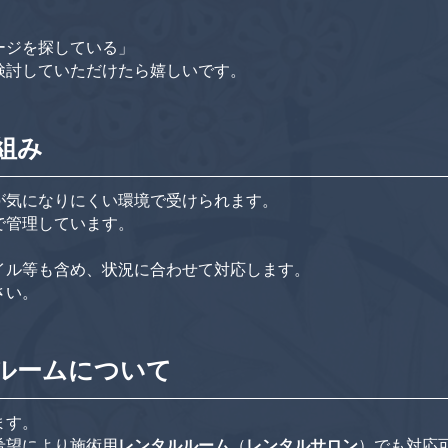
ージを探している」
検討していただけたら嬉しいです。
組み
が気になりにくい環境で受けられます。
で管理しています。
イル等も含め、状況に合わせて対応します。
さい。
ルームについて
ます。
希望により施術用
レンタルルーム
（
レンタルサロン
）でも対応