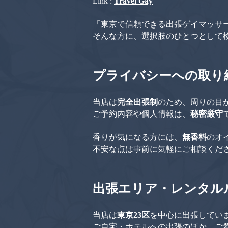
​Link :
Travel Gay
「東京で信頼できる出張ゲイマッサ
そんな方に、選択肢のひとつとして
プライバシーへの取り
当店は
完全出張制
のため、周りの目
ご予約内容や個人情報は、
秘密厳守
香りが気になる方には、
無香料
のオ
不安な点は事前に気軽にご相談くだ
出張エリア・レンタル
当店は
東京23区
を中心に出張してい
ご自宅・ホテルへの出張のほか、ご