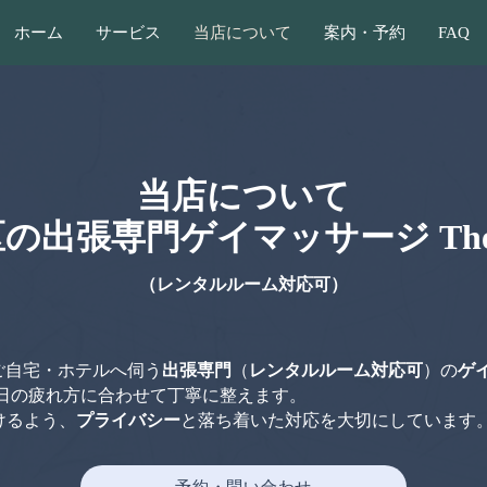
ホーム
サービス
当店について
案内・予約
FAQ
当店について
の出張専門ゲイマッサージ The On
（レンタルルーム対応可）
ご自宅・ホテルへ伺う
出張専門
（
レンタルルーム対応可
）の
ゲ
日の疲れ方に合わせて丁寧に整えます。
けるよう、
プライバシー
と落ち着いた対応を大切にしています
予約・問い合わせ