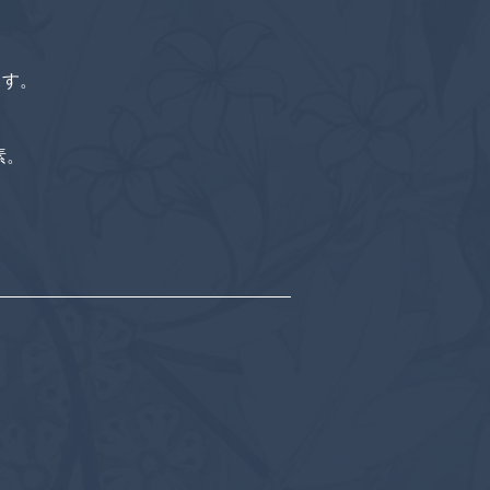
ます。
素。