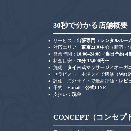
30秒で分かる店舗概要
サービス：
出張専門
（
レンタルルー
対応エリア：
東京23区中心
（新宿・
​営業時間：
10:00–24:00
（
当日予約可
料金目安：
70分 15,000円〜
施術：
タイ古式マッサージ
／
オーガ
セラピスト：本場タイで研修（
Wat 
評価：海外サイトで最高評価・
レビュ
予約：
E-mail
／
公式LINE
支払い：
現金
CONCEPT（コンセプ