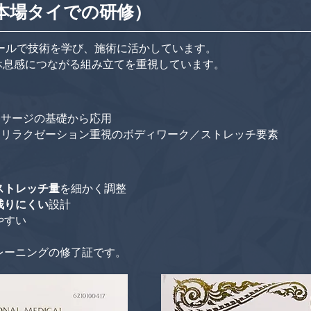
本場タイでの研修）
クールで技術を学び、施術に活かしています。
休息感につながる組み立てを重視しています。
ッサージの基礎から応用
：リラクゼーション重視のボディワーク／ストレッチ要素
ストレッチ量
を細かく調整
残りにくい
設計
やすい
レーニングの修了証です。